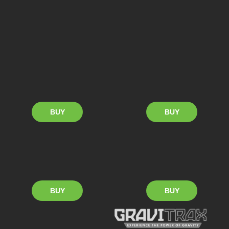
프로 확장(S) : 믹서
프로 확장(S) : 스플리터
여러 액션 스톤을 아래로
속도가 빠른 액션 스톤은
내려보내면서 각기 다른
지나가고 느린 액션 스톤은
방향으로 출발시키는 확장
떨어트리는 확장
BUY
BUY
프로 확장(S) : 턴테이블
프로 확장(S) : 헬릭스
회전하며 내려가는 액션 스톤의
위층의 액션 스톤을 들어오는
방향을 바꾸거나 통과시키는
방향대로 아래층으로
확장
내려보내는 확장
BUY
BUY
프로 확장(S) : 캐러셀