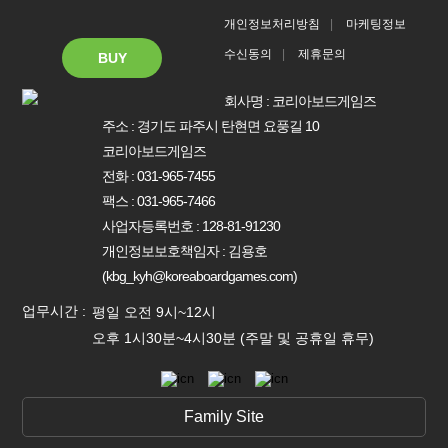
빙글빙글 돌아가며 차례대로
개인정보처리방침
마케팅정보
액션 스톤을 출발시키는 확장
수신동의
제휴문의
BUY
회사명 : 코리아보드게임즈
'코리아보드게임즈'는 (이하 '회사'는) 고객님의 개인정보를
1. 광고성 정보의 이용목적
주소 : 경기도 파주시 탄현면 요풍길 10
중요시하며, "정보통신망 이용촉진 및 정보보호"에 관한 법률을
코리아보드게임즈가 제공하는 그래비트랙스 최신 정보,
코리아보드게임즈
준수하고 있습니다.
각종 경품 및 할인 행사, 이벤트 등의 광고성 정보를
전화 : 031-965-7455
회사는 개인정보처리방침을 통하여 고객님께서 제공하시는
이메일이나 핸드폰 문자(SMS) 등을 통해 이용자에게
팩스 : 031-965-7466
개인정보가 어떠한 용도와 방식으로 이용되고 있으며,
제공합니다.
개인정보보호를 위해 어떠한 조치가 취해지고 있는지
사업자등록번호 : 128-81-91230
알려드립니다.
2. 미동의 시 불이익 사항
개인정보보호책임자 : 김용호
회사는 개인정보처리방침을 개정하는 경우 웹사이트 공지사항
개인정보보호법 제22조 제5항에 의해 선택정보 사항에
(kbg_kyh@koreaboardgames.com)
(또는 개별공지)을 통하여 공지합니다.
대해서는 동의 거부하시더라도 서비스 이용에 제한되지
본 방침은 2022년 1월 1일부터 시행됩니다.
않습니다.
평일 오전 9시~12시
단, 그래비트랙스 최신 정보, 각종 경품 및 할인행사,
오후 1시30분~4시30분 (주말 및 공휴일 휴무)
1. 수집하는 개인정보 항목
이벤트 등의 마케팅 정보 안내 및 일부 자료실 서비스가
가. 회원 가입시 수집항목
제한됩니다.
필수 항목 : 이름, 로그인 ID, 비밀번호, 이메일, 닉네임, 휴대폰
번호, 주소
3. 서비스 정보 수신 동의 철회
Family Site
나. 자동 수집항목
코리아보드게임즈에서 제공하는 마케팅 정보를 원하지